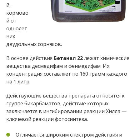
й,
кормово
й от
однолет
них
двудольных сорняков.
В основе действия
Бетанал 22
лежат химические
вещества десмедифам и фенмедифам. Их
концентрация составляет по 160 грамм каждого
на 1 литр.
Действующие вещества препарата относятся к
группе бикарбаматов, действие которых
заключается в ингибировании реакции Хилла —
ключевой реакции фотосинтеза.
Отличается широким спектром действия и