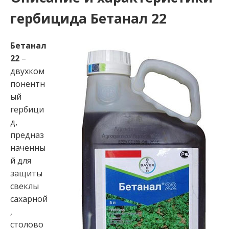
гербицида Бетанал 22
Бетанал
22
–
двухком
понентн
ый
гербици
д,
предназ
наченны
й для
защиты
свеклы
сахарной
,
столово