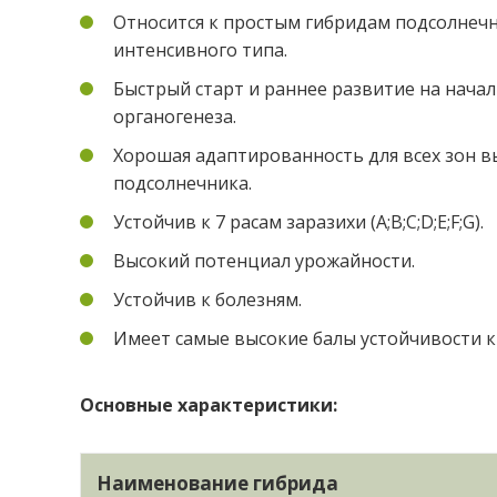
Относится к простым гибридам подсолнеч
интенсивного типа.
Быстрый старт и раннее развитие на нача
органогенеза.
Хорошая адаптированность для всех зон 
подсолнечника.
Устойчив к 7 расам заразихи (A;B;C;D;E;F;G).
Высокий потенциал урожайности.
Устойчив к болезням.
Имеет самые высокие балы устойчивости к 
Основные характеристики:
Наименование гибрида