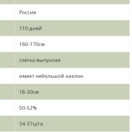
Россия
110 дней
160-170см
слегка выпуклая
имеет небольшой наклон
18-20см
50-52%
34-37ц/га