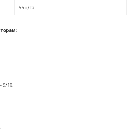
55ц/га
кторам:
 9/10.
.