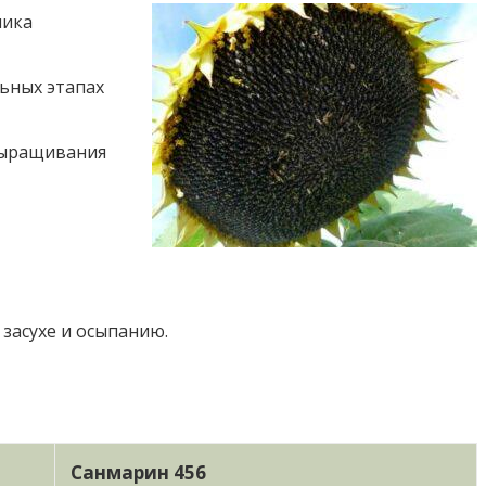
ника
льных этапах
выращивания
засухе и осыпанию.
Санмарин 456