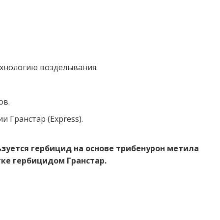
хнологию возделывания.
ов.
 Гранстар (Express).
ьзуется гербицид на основе трибенурон метила
отке гербицидом Гранстар.