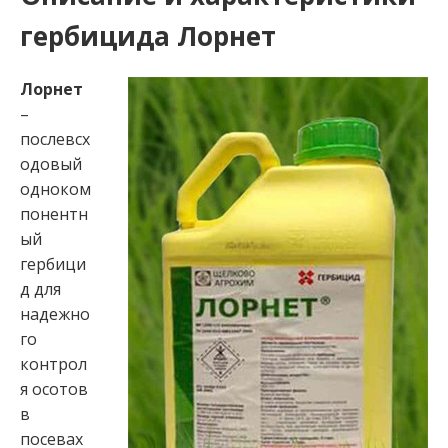
гербицида Лорнет
Лорнет
–
послевсх
одовый
одноком
понентн
ый
гербици
д для
надежно
го
контрол
я осотов
в
посевах