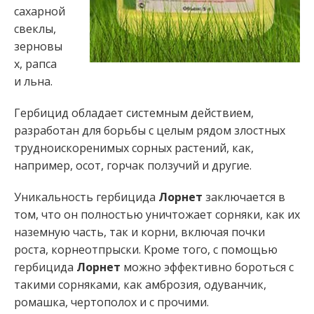
сахарной
свеклы,
зерновы
х, рапса
и льна.
Гербицид обладает системным действием,
разработан для борьбы с целым рядом злостных
трудноискоренимых сорных растений, как,
например, осот, горчак ползучий и другие.
Уникальность гербицида
Лорнет
заключается в
том, что он полностью уничтожает сорняки, как их
наземную часть, так и корни, включая почки
роста, корнеотпрыски. Кроме того, с помощью
гербицида
Лорнет
можно эффективно бороться с
такими сорняками, как амброзия, одуванчик,
ромашка, чертополох и с прочими.