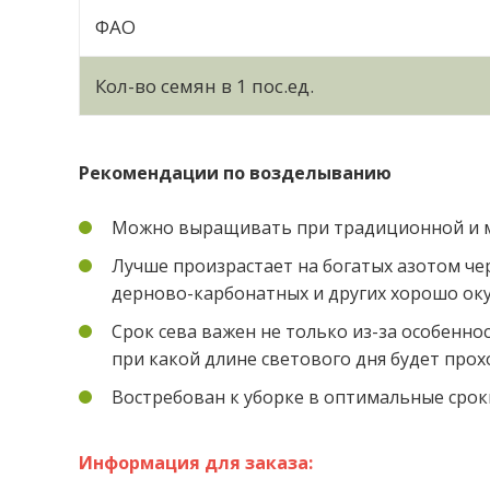
ФАО
Кол-во семян в 1 пос.ед.
Рекомендации по возделыванию
Можно выращивать при традиционной и м
Лучше произрастает на богатых азотом че
дерново-карбонатных и других хорошо ок
Срок сева важен не только из-за особенно
при какой длине светового дня будет прох
Востребован к уборке в оптимальные срок
Информация для заказа: