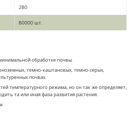
280
80000 шт.
инимальной обработке почвы.
рноземных, темно-каштановых, темно-серых,
ультуренных почвах.
стей температурного режима, но он так же определяет,
одить та или иная фаза развития растения.
и.