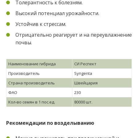
Толерантность к болезням.
Высокий потенциал урожайности.
Устойчив к стрессам.
Отрицательно реагирует и на переувлажнение
почвы.
Наименование гибрида
СИ Респект
Производитель
Syngenta
Страна производитель
Швейцария
ФАО
230
Кол-во семян в 1 пос.ед.
80000 шт.
Рекомендации по возделыванию