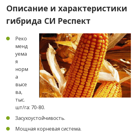
Описание и характеристики
гибрида СИ Респект
Реко
менд
уема
я
норм
а
высе
ва,
тыс.
шт/га: 70-80.
Засухоустойчивость.
Мощная корневая система.