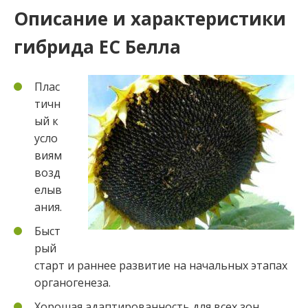
Описание и характеристики
гибрида ЕС Белла
Плас
тичн
ый к
усло
виям
возд
елыв
ания.
Быст
рый
старт и раннее развитие на начальных этапах
органогенеза.
Хорошая адаптированность для всех зон