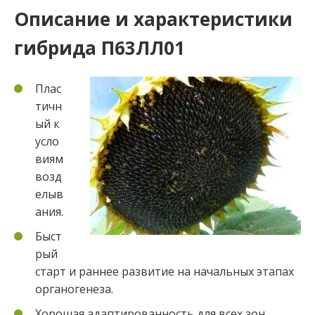
Описание и характеристики
гибрида П63ЛЛ01
Плас
тичн
ый к
усло
виям
возд
елыв
ания.
Быст
рый
старт и раннее развитие на начальных этапах
органогенеза.
Хорошая адаптированность для всех зон